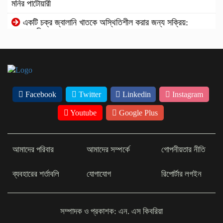
মনির পাটোয়ারী
একটি চক্র জ্বালানি খাতকে অস্থিতিশীল করার জন্য সক্রিয়:
প্রধানমন্ত্রী
কানাইঘাট থানার ওসি মোঃ আমিনুল ইসলামের বিরুদ্ধে অপপ্রচারের
জবাবে ওসি মহোদয়ের এক দীর্ঘ ফেসবুক স্ট্যাটাস হুবহু নিচে তুলে ধরলাম।
বিশেষ সুবিধা নেই বেসরকারি জ্বালানি তেল আমদানি নীতিমালায় :
মন্ত্রণালয়
Facebook
Twitter
Linkedin
Instagram
চাহিদা অনুযায়ী বগুড়ার তেমন কোনো উন্নয়ন হয়নি
Youtube
Google Plus
টাঙ্গাইল শিবনাথ উচ্চ বিদ্যালয়ে এডহক কমিটি অনুমোদন
আমাদের পরিবার
আমাদের সম্পর্কে
গোপনীয়তার নীতি
ব্যবহারের শর্তাবলি
যোগাযোগ
রিপোর্টার লগইন
সম্পাদক ও প্রকাশক: এন. এস কিবরিয়া