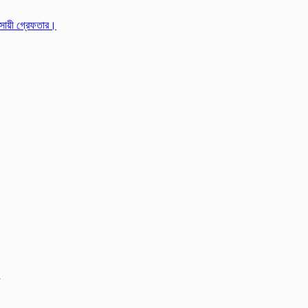
বসায়ী গ্রেফতার।
২