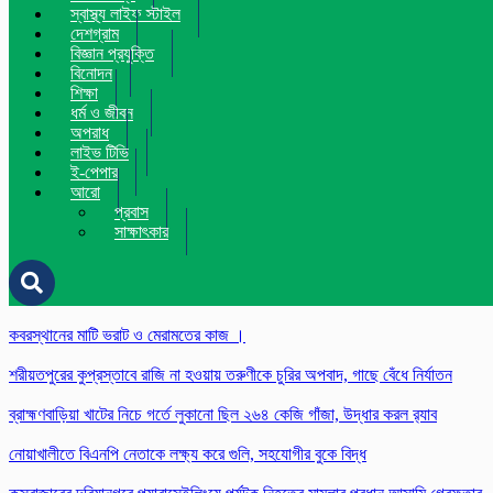
স্বাস্থ্য লাইফ স্টাইল
দেশগ্রাম
বিজ্ঞান প্রযুক্তি
বিনোদন
শিক্ষা
ধর্ম ও জীবন
অপরাধ
লাইভ টিভি
ই-পেপার
আরো
প্রবাস
সাক্ষাৎকার
কবরস্থানের মাটি ভরাট ও মেরামতের কাজ ।
শরীয়তপুরের কুপ্রস্তাবে রাজি না হওয়ায় তরুণীকে চুরির অপবাদ, গাছে বেঁধে নির্যাতন
ব্রাহ্মণবাড়িয়া খাটের নিচে গর্তে লুকানো ছিল ২৬৪ কেজি গাঁজা, উদ্ধার করল র‍্যাব
নোয়াখালীতে বিএনপি নেতাকে লক্ষ্য করে গুলি, সহযোগীর বুকে বিদ্ধ