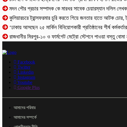
মদন পৌর প্রচার সম্পাদক কে মারধর সাবেক চেয়ারম্যান দলিল লে
কুলিয়ারচরে ট্রান্সফরমার চুরি করতে গিয়ে জনতার হাতে আটক চোর, ট্রা
‘ঢাকায় আসছেন ২৫ মার্কিন বিনিয়োগকারী প্রতিষ্ঠানের শীর্ষ কর্মকর্তার
রাজধানীর মিরপুর-১০ ও ফার্মগেট মেট্রো স্টেশনে পাওয়া বস্তু বোম
Facebook
Twitter
Linkedin
Instagram
Youtube
Google Plus
আমাদের পরিবার
আমাদের সম্পর্কে
গোপনীয়তার নীতি