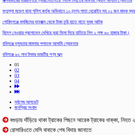
কক্সবাজারের দরিয়ানগরে প্যারাসেইলিংয়ে পর্যটক নিহতের মামলার প্রধান আসামি গ্রেফতার
ফতুল্লা মডেল থানা পুলিশ কর্তৃক অভিযানে ১০ (দশ) পাতা হেরোইন সহ ০১ জন মাদক ব্য
গোবিন্দগঞ্জে মসজিদের দানবাক্স থেকে টাকা চুরি হাতে নাতে যুবক আটক
বিদেশ নেওয়ার প্রলোভেন দেখিয়ে ভুয়া ভিসা দিয়ে হাতিয়ে নিল ২ লক্ষ ৬০ হাজার টাকা।
হবিগঞ্জে দস্যুতার মামলায় পলাতক আসামি গ্রেফতার
হবিগঞ্জে ৬২ লাখ টাকার ভারতীয় পণ্য জব্দ
01
02
03
04
সর্বশেষ আপডেট
জনপ্রিয় সংবাদ
বগুড়ায় দাঁড়িয়ে থাকা ট্রাকের পিছনে আরেক ট্রাকের ধাক্কা, নিহত 
রোসারিওতে মেসি বাবাকে শেষ বিদায় জানাতে