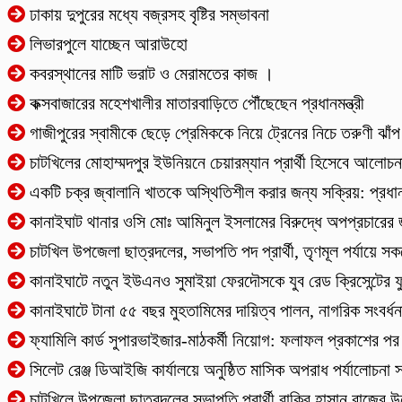
ঢাকায় দুপুরের মধ্যে বজ্রসহ বৃষ্টির সম্ভাবনা
লিভারপুলে যাচ্ছেন আরাউহো
কবরস্থানের মাটি ভরাট ও মেরামতের কাজ ।
কক্সবাজারের মহেশখালীর মাতারবাড়িতে পৌঁছেছেন প্রধানমন্ত্রী
গাজীপুরের স্বামীকে ছেড়ে প্রেমিককে নিয়ে ট্রেনের নিচে তরুণী ঝাঁপ
চাটখিলের মোহাম্মদপুর ইউনিয়নে চেয়ারম্যান প্রার্থী হিসেবে আলোচন
একটি চক্র জ্বালানি খাতকে অস্থিতিশীল করার জন্য সক্রিয়: প্রধানম
কানাইঘাট থানার ওসি মোঃ আমিনুল ইসলামের বিরুদ্ধে অপপ্রচারের জব
চাটখিল উপজেলা ছাত্রদলের, সভাপতি পদ প্রার্থী, তৃণমূল পর্যায়ে স
কানাইঘাটে নতুন ইউএনও সুমাইয়া ফেরদৌসকে যুব রেড ক্রিসেন্টের ফু
কানাইঘাটে টানা ৫৫ বছর মুহতামিমের দায়িত্ব পালন, নাগরিক সংবর্ধ
ফ্যামিলি কার্ড সুপারভাইজার-মাঠকর্মী নিয়োগ: ফলাফল প্রকাশের পর 
‎সিলেট রেঞ্জ ডিআইজি কার্যালয়ে অনুষ্ঠিত মাসিক অপরাধ পর্যালোচনা স
চাটখিলে উপজেলা ছাত্রদলের সভাপতি প্রার্থী রাকিব হাসান রাজের উদ্য