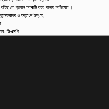
খক রহিছ কে প্রধান আসামি করে থানায় অভিযোগ।
ন্সফরমার ও যন্ত্রাংশ উদ্ধার,
া’
া নয়: ডিএমপি