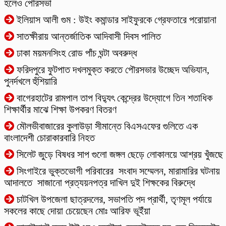
হলেও পৌরসভা
ইলিয়াস আলী গুম : উইং কমান্ডার সাইফুরকে গ্রেফতারে পরোয়ানা
সাতক্ষীরায় আন্তর্জাতিক আদিবাসী দিবস পালিত
ঢাকা ময়মনসিংহ রোড পাঁচ ঘন্টা অবরুদ্ধ
ফরিদপুরে ফুটপাত দখলমুক্ত করতে পৌরসভার উচ্ছেদ অভিযান,
পুনর্দখলে হুঁশিয়ারি
বাগেরহাটের ‎রামপাল তাপ বিদ্যুৎ কেন্দ্রের উদ্যোগে তিন শতাধিক
শিক্ষার্থীর মাঝে শিক্ষা উপকরণ বিতরণ
মৌলভীবাজারের কুলাউড়া সীমান্তে বিএসএফের গুলিতে এক
বাংলাদেশী চোরাকারবারি নিহত
সিলেট জুড়ে বিষধর সাপ গুলো জঙ্গল ছেড়ে লোকালয়ে আশ্রয় খুঁজছে
সিংগাইরে ভুক্তভোগী পরিবারের সংবাদ সম্মেলন, মারামারির ঘটনায়
আদালতে সাজানো প্রত্যয়নপত্র দাখিল দুই শিক্ষকের বিরুদ্ধে
চাটখিল উপজেলা ছাত্রদলের, সভাপতি পদ প্রার্থী, তৃণমূল পর্যায়ে
সকলের কাছে দোয়া চেয়েছেন মোঃ আরিফ ভূইঁয়া