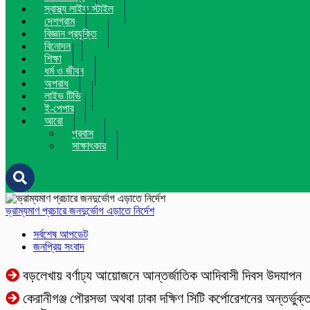
স্বাস্থ্য লাইফ স্টাইল
দেশগ্রাম
বিজ্ঞান প্রযুক্তি
বিনোদন
শিক্ষা
ধর্ম ও জীবন
অপরাধ
লাইভ টিভি
ই-পেপার
আরো
প্রবাস
সাক্ষাৎকার
ভ্রাম্যমাণ প্রচারে জনদুর্ভোগ এড়াতে নির্দেশ
সর্বশেষ আপডেট
জনপ্রিয় সংবাদ
বড়লেখায় বর্ণাঢ্য আয়োজনে আন্তর্জাতিক আদিবাসী দিবস উদযাপন
কেরানীগঞ্জ পৌরসভা অথবা ঢাকা দক্ষিণ সিটি কর্পোরেশনের অন্তর্ভুক্