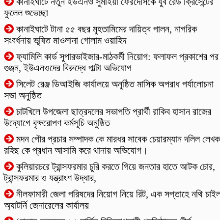
কানাইঘাটে নতুন ইউএনও সুমাইয়া ফেরদৌসকে যুব রেড ক্রিসেন্টের
ফুলেল শুভেচ্ছা
কানাইঘাটে টানা ৫৫ বছর মুহতামিমের দায়িত্ব পালন, নাগরিক
সংবর্ধনায় ভূষিত মাওলানা গোলাম ওয়াহিদ
ফ্যামিলি কার্ড সুপারভাইজার-মাঠকর্মী নিয়োগ: ফলাফল প্রকাশের পর
গুঞ্জন, ইউএনওদের বিরুদ্ধে পাল্টা অভিযোগ
‎সিলেট রেঞ্জ ডিআইজি কার্যালয়ে অনুষ্ঠিত মাসিক অপরাধ পর্যালোচনা
সভা অনুষ্ঠিত
চাটখিলে উপজেলা ছাত্রদলের সভাপতি প্রার্থী রাকিব হাসান রাজের
উদ্যোগে বৃক্ষরোপণ কর্মসূচি অনুষ্ঠিত
মদন পৌর প্রচার সম্পাদক কে মারধর সাবেক চেয়ারম্যান দলিল লেখক
রহিছ কে প্রধান আসামি করে থানায় অভিযোগ।
কুলিয়ারচরে ট্রান্সফরমার চুরি করতে গিয়ে জনতার হাতে আটক চোর,
ট্রান্সফরমার ও যন্ত্রাংশ উদ্ধার,
নীলফামারী জেলা পরিষদের নিয়োগ নিয়ে রিট, এক সপ্তাহে নথি চাই
অ্যাটর্নি জেনারেলের কার্যালয়