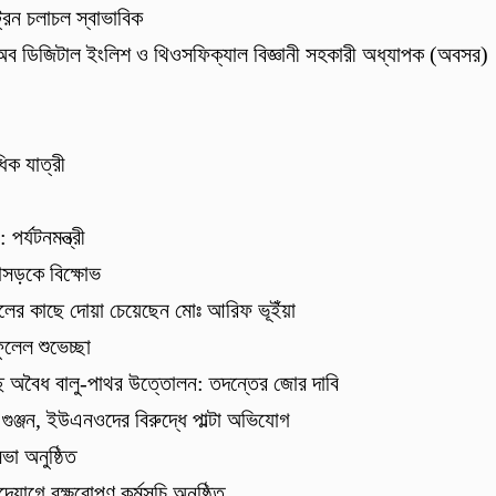
রেন চলাচল স্বাভাবিক
 অব ডিজিটাল ইংলিশ ও থিওসফিক্যাল বিজ্ঞানী সহকারী অধ্যাপক (অবসর)
িক যাত্রী
র্যটনমন্ত্রী
হাসড়কে বিক্ষোভ
কলের কাছে দোয়া চেয়েছেন মোঃ আরিফ ভূইঁয়া
লেল শুভেচ্ছা
ে অবৈধ বালু-পাথর উত্তোলন: তদন্তের জোর দাবি
গুঞ্জন, ইউএনওদের বিরুদ্ধে পাল্টা অভিযোগ
ভা অনুষ্ঠিত
োগে বৃক্ষরোপণ কর্মসূচি অনুষ্ঠিত