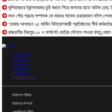
কুলিয়ারচরে ট্রান্সফরমার চুরি করতে গিয়ে জনতার হাতে আটক চোর, ট্রা
মদন পৌর প্রচার সম্পাদক কে মারধর সাবেক চেয়ারম্যান দলিল লে
‘ঢাকায় আসছেন ২৫ মার্কিন বিনিয়োগকারী প্রতিষ্ঠানের শীর্ষ কর্মকর্তার
রাজধানীর মিরপুর-১০ ও ফার্মগেট মেট্রো স্টেশনে পাওয়া বস্তু বোম
Facebook
Twitter
Linkedin
Instagram
Youtube
Google Plus
আমাদের পরিবার
আমাদের সম্পর্কে
গোপনীয়তার নীতি