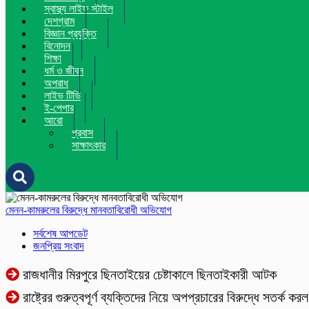
স্বাস্থ্য লাইফ স্টাইল
দেশগ্রাম
বিজ্ঞান প্রযুক্তি
বিনোদন
শিক্ষা
ধর্ম ও জীবন
অপরাধ
লাইভ টিভি
ই-পেপার
আরো
প্রবাস
সাক্ষাৎকার
মেনন-কামরুলের বিরুদ্ধে মানবতাবিরোধী অভিযোগ
সর্বশেষ আপডেট
জনপ্রিয় সংবাদ
রাজধানীর মিরপুরে ছিনতাইয়ের চেষ্টাকালে ছিনতাইকারী আটক
রাষ্ট্রের গুরুত্বপূর্ণ ব্যক্তিদের নিয়ে অপপ্রচারের বিরুদ্ধে সতর্ক কর