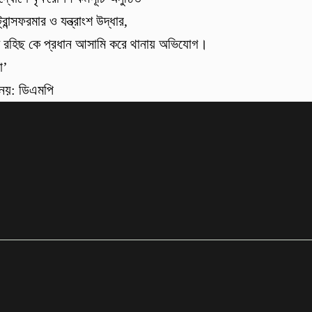
ন্সফরমার ও যন্ত্রাংশ উদ্ধার,
খক রহিছ কে প্রধান আসামি করে থানায় অভিযোগ।
া’
া নয়: ডিএমপি