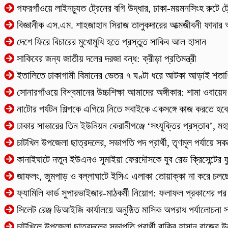
গফরগাঁওয়ে লাইনচ্যুত ট্রেনের বগি উদ্ধার, ঢাকা-ময়মনসিংহ রুটে ট্
বিজ্ঞানীক এস.এম. শাহজাহান সিরাজ তালুকদারের আত্মজীবনী ফাদার
দেশে ফিরে বিচারের মুখোমুখি হতে প্রস্তুত সাকিব আল হাসান
সাকিবের জন্য জাতীয় দলের দরজা বন্ধ: ক্রীড়া প্রতিমন্ত্রী
ইতালিতে ঢাকাগামী বিমানের ভেতর ৭ ঘণ্টা ধরে আটকা আড়াই শতাধ
সোনারগাঁওয়ে বিশ্বমানের উচ্চশিক্ষা আমাদের অঙ্গীকার: শামা ওবায়েদ
নাটোর পর্যটন শিল্পকে এগিয়ে নিতে সবাইকে একসঙ্গে কাজ করতে হবে: প
ঢাকার সাভারের তিন ইউনিয়ন কেরানীগঞ্জে ‘সংযুক্তির প্রস্তাব’, ম
চাটখিল উপজেলা ছাত্রদলের, সভাপতি পদ প্রার্থী, তৃণমূল পর্যায়ে স
কানাইঘাটে নতুন ইউএনও সুমাইয়া ফেরদৌসকে যুব রেড ক্রিসেন্টের ফু
​জাফলং, জুমপাড় ও বল্লাঘাটে ইসিএ এলাকা তোয়াক্কা না করে চলছ
ফ্যামিলি কার্ড সুপারভাইজার-মাঠকর্মী নিয়োগ: ফলাফল প্রকাশের পর 
‎সিলেট রেঞ্জ ডিআইজি কার্যালয়ে অনুষ্ঠিত মাসিক অপরাধ পর্যালোচনা স
চাটখিলে উপজেলা ছাত্রদলের সভাপতি প্রার্থী রাকিব হাসান রাজের উদ্য