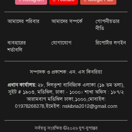
বর্জ্য ব্যবস্থাপনা নিয়ে বিশেষ সভা
অনুষ্ঠিত
আমাদের পরিবার
আমাদের সম্পর্কে
গোপনীয়তার
নীতি
চাটখিলে উপজেলা ছাত্রদলের সভাপতি
প্রার্থী রাকিব হাসান রাজের উদ্যোগে
ব্যবহারের
যোগাযোগ
রিপোর্টার লগইন
বৃক্ষরোপণ কর্মসূচি অনুষ্ঠিত
শর্তাবলি
যাত্রাবাড়ী আইডিয়াল স্কুল অ্যান্ড
সম্পাদক ও প্রকাশক: এন. এস কিবরিয়া
কলেজে জুলাই গণঅভ্যুত্থান দিবস
পালিত
প্রধান কার্যালয়:
২৮, দিলকুশা বানিজ্যিক এলাকা (১৯ তম তলা),
সুইট # ১৯০৩, মতিঝিল, ঢাকা - ১০০০। শাখা অফিস : ১৮৭/২
আরামবাগ মতিঝিল ঢাকা,১০০০,মোবাইল:
কক্সবাজারের মহেশখালী সংরক্ষিত
01978268378,ইমেইল: nskibria2012@gmail.com
বনভূমিতে সড়ক নির্মাণে হাইকোর্টের
নিষেধাজ্ঞা
সর্বস্বত্ব সংরক্ষিত ©২০২৬ যুগ-যুগান্তর