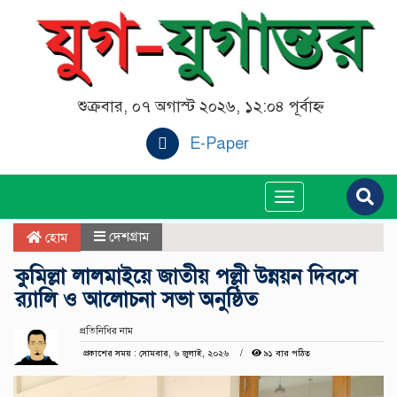
শুক্রবার, ০৭ অগাস্ট ২০২৬, ১২:০৪ পূর্বাহ্ন
E-Paper
Toggle
navigation
দেশগ্রাম
হোম
কুমিল্লা লালমাইয়ে জাতীয় পল্লী উন্নয়ন দিবসে
র‍্যালি ও আলোচনা সভা অনুষ্ঠিত
প্রতিনিধির নাম
প্রকাশের সময় : সোমবার, ৬ জুলাই, ২০২৬
৯১ বার পঠিত