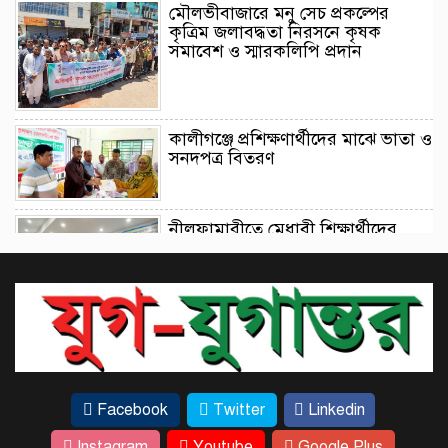
মৌলভীবাজারে মনু সেচ প্রকল্পের
কৃত্রিম জলাবদ্ধতা নিরসনে কৃষক
সমাবেশ ও স্মারকলিপি প্রদান
কালীগঞ্জে প্রশিক্ষণার্থীদের মাঝে ভাতা ও
সনদপত্র বিতরণ
নীলফামারীতে মেধাবী শিক্ষার্থীদের
শিক্ষাবৃত্তির চেক ও প্রশিক্ষণার্থীদের সনদ
বিতরণ
টাঙ্গাইলে ধলেশ্বরী নদী থেকে অবৈধ
বালু উত্তোলন, হুমকিতে সেতু।
Facebook
Twitter
Linkedin
ঢাকার কেরানীগঞ্জের পাঁচ ইউনিয়নের
Instagram
Youtube
Google Plus