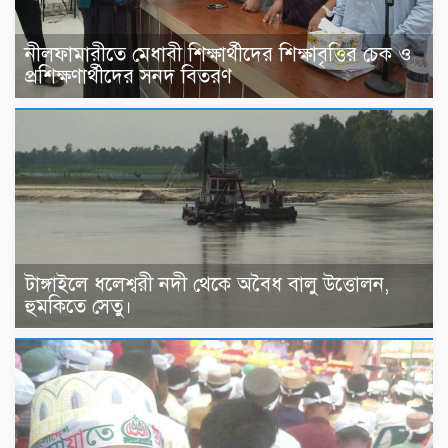
নীলফামারীতে মেধাবী শিক্ষার্থীদের শিক্ষাবৃত্তির চেক ও
প্রশিক্ষণার্থীদের সনদ বিতরণ
টাঙ্গাইলে ধলেশ্বরী নদী থেকে অবৈধ বালু উত্তোলন,
হুমকিতে সেতু।