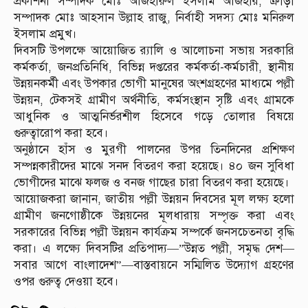
প্রকাশনা সম্পাদক মোঃ আজহারুল ইসলাম আজহার, ক্র‍ীড়া
সম্পাদক মোঃ আহসান উল্লাহ রাজু, নির্বাহী সদস্য মোঃ মনিরুল
ইসলাম প্রমুখ।
দিবসটি উপলক্ষে আয়োজিত র‍্যালি ও আলোচনা সভায় সরকারি
কর্মকর্তা, জনপ্রতিনিধি, বিভিন্ন দপ্তরের কর্মকর্তা-কর্মচারী, স্থানীয়
উন্নয়নকর্মী এবং উপকার ভোগী মানুষের অংশগ্রহণের মাধ্যমে পল্লী
উন্নয়ন, টেকসই গ্রামীণ অর্থনীতি, কর্মসংস্থান সৃষ্টি এবং গ্রামকে
আধুনিক ও আত্মনির্ভরশীল হিসেবে গড়ে তোলার বিষয়ে
গুরুত্বারোপ করা হবে।
অনুষ্ঠানে হাঁস ও মুরগী পালনের উপর তিনদিনের প্রশিক্ষণ
সম্পন্নকারীদের মাঝে সনদ বিতরণ করা হয়েছে। ৪০ জন সুবিধা
ভোগীদের মাঝে ফলজ ও বনজ গাছের চারা বিতরণ করা হয়েছে।
আয়োজকরা জানান, জাতীয় পল্লী উন্নয়ন দিবসের মূল লক্ষ্য হলো
গ্রামীণ জনগোষ্ঠীকে উন্নয়নের মূলধারায় সম্পৃক্ত করা এবং
সরকারের বিভিন্ন পল্লী উন্নয়ন কার্যক্রম সম্পর্কে জনসচেতনতা বৃদ্ধি
করা। এ লক্ষ্যে দিবসটির প্রতিপাদ্য—”উন্নত পল্লী, সমৃদ্ধ দেশ—
সবার আগে বাংলাদেশ”—বাস্তবায়নে সম্মিলিত উদ্যোগ গ্রহণের
ওপর গুরুত্ব দেওয়া হবে।