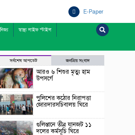
E-Paper
ানিজ্য
স্বাস্থ্য লাইফ স্টাইল
সর্বশেষ আপডেট
জনপ্রিয় সংবাদ
আরও ৬ শিশুর মৃত্যু হাম
উপসর্গে
পুলিশের কঠোর নিরাপত্তা
জোরদারসচিবালয় ঘিরে
গুলিস্তানে তীব্র যানজট ১১
দলের কর্মসূচি ঘিরে