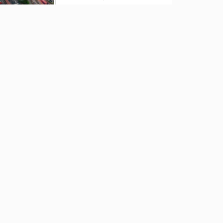
এ জন্য ব্যর্থ হচ্ছে আলোচনা,
ইরানিরা একগুঁয়ে জাতি :
যুক্তরাষ্ট্র
রাষ্ট্রপতি নির্বাচনের চূড়ান্ত
তারিখ ঘোষণা
ফতুল্লা মডেল থানা পুলিশ
কর্তৃক অভিযানে ১০ (দশ) পাতা
হেরোইন সহ ০১ জন মাদক
ব্যবসায়ী গ্রেফতার।
রাজধানীর মাদারটেক থেকে
তরুণীর খণ্ডিত মাথা ও দুই হাত
উদ্ধার