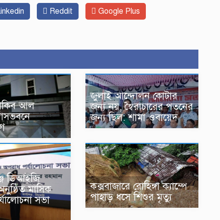
inkedin
Reddit
Google Plus
জুলাই আন্দোলন কোটার
 সাকিব আল
জন্য নয়, স্বৈরাচারের পতনের
বাসভবনে
জন্য ছিল: শামা ওবায়েদ
োগ
ঞ্জ ডিআইজি
কক্সবাজারে রোহিঙ্গা ক্যাম্পে
অনুষ্ঠিত মাসিক
পাহাড় ধসে শিশুর মৃত্যু
্যালোচনা সভা