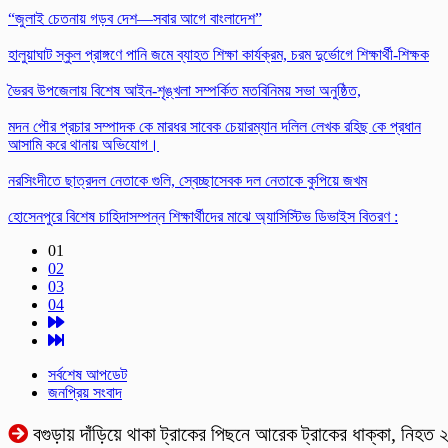
“জুলাই চেতনায় গড়ব দেশ—সবার আগে বাংলাদেশ”
হালুয়াঘাট স্কুল প্রাঙ্গণে পানি জমে ব্যাহত শিক্ষা কার্যক্রম, চরম দুর্ভোগে শিক্ষার্থী-শিক্ষক
ভৈরব উপজেলায় বিশেষ আইন-শৃঙ্খলা সম্পর্কিত মতবিনিময় সভা অনুষ্ঠিত,
মদন পৌর প্রচার সম্পাদক কে মারধর সাবেক চেয়ারম্যান দলিল লেখক রহিছ কে প্রধান
আসামি করে থানায় অভিযোগ।
নরসিংদীতে ছাত্রদল নেতাকে গুলি, স্বেচ্ছাসেবক দল নেতাকে কুপিয়ে জখম
হোসেনপুরে বিশেষ চাহিদাসম্পন্ন শিক্ষার্থীদের মাঝে অ্যাসিস্টিভ ডিভাইস বিতরণ :
01
02
03
04
সর্বশেষ আপডেট
জনপ্রিয় সংবাদ
বগুড়ায় দাঁড়িয়ে থাকা ট্রাকের পিছনে আরেক ট্রাকের ধাক্কা, নিহত 