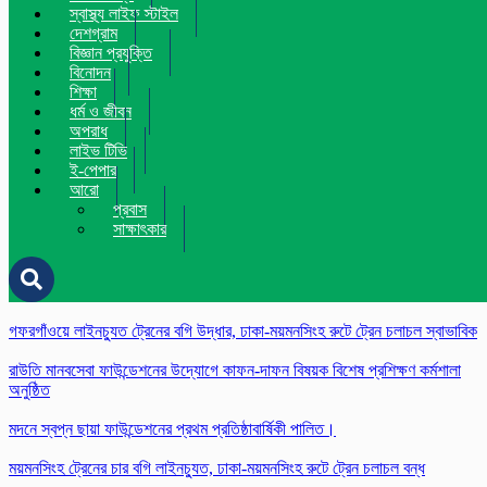
স্বাস্থ্য লাইফ স্টাইল
দেশগ্রাম
বিজ্ঞান প্রযুক্তি
বিনোদন
শিক্ষা
ধর্ম ও জীবন
অপরাধ
লাইভ টিভি
ই-পেপার
আরো
প্রবাস
সাক্ষাৎকার
গফরগাঁওয়ে লাইনচ্যুত ট্রেনের বগি উদ্ধার, ঢাকা-ময়মনসিংহ রুটে ট্রেন চলাচল স্বাভাবিক
রাউতি মানবসেবা ফাউন্ডেশনের উদ্যোগে কাফন-দাফন বিষয়ক বিশেষ প্রশিক্ষণ কর্মশালা
অনুষ্ঠিত
মদনে স্বপ্ন ছায়া ফাউন্ডেশনের প্রথম প্রতিষ্ঠাবার্ষিকী পালিত।
ময়মনসিংহ ট্রেনের চার বগি লাইনচ্যুত, ঢাকা-ময়মনসিংহ রুটে ট্রেন চলাচল বন্ধ